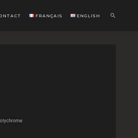
Search
ONTACT
FRANÇAIS
ENGLISH
polychrome