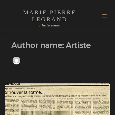
Skip
Mai
to
MARIE PIERRE
Men
content
LEGRAND
Plasticienne
Author name: Artiste