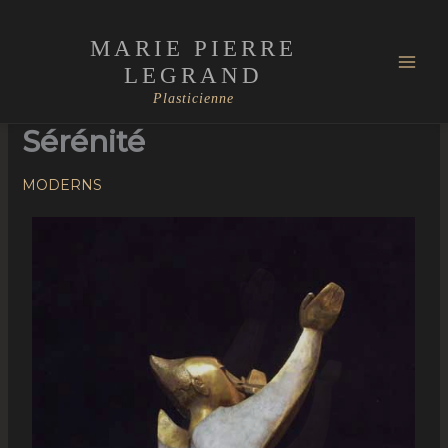
Skip
Mai
to
MARIE PIERRE
Men
content
LEGRAND
Plasticienne
Sérénité
MODERNS