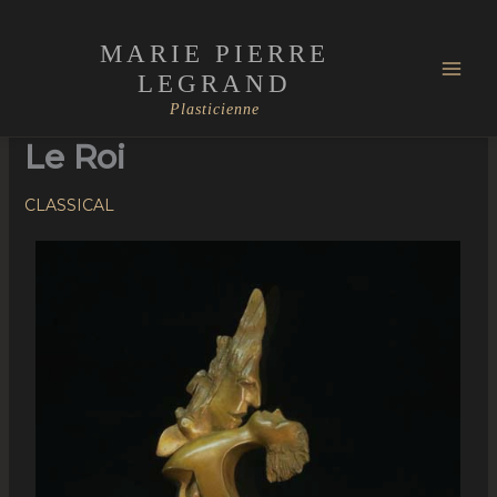
Skip
Mai
to
MARIE PIERRE
Men
content
LEGRAND
Plasticienne
Le Roi
CLASSICAL