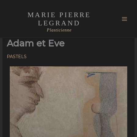
Skip
Mai
to
MARIE PIERRE
Men
content
LEGRAND
Plasticienne
Adam et Eve
PASTELS