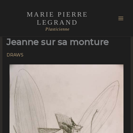
Skip
Mai
to
MARIE PIERRE
Men
content
LEGRAND
Plasticienne
Jeanne sur sa monture
DRAWS