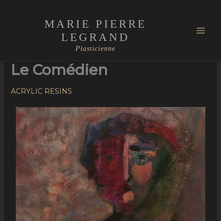
Skip
Mai
to
MARIE PIERRE
Men
content
LEGRAND
Plasticienne
Le Comédien
ACRYLIC RESINS