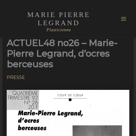
Aller
Mai
au
MARIE PIERRE
Men
contenu
LEGRAND
Plasticienne
ACTUEL48 no26 – Marie-
Pierre Legrand, d’ocres
berceuses
PRESSE