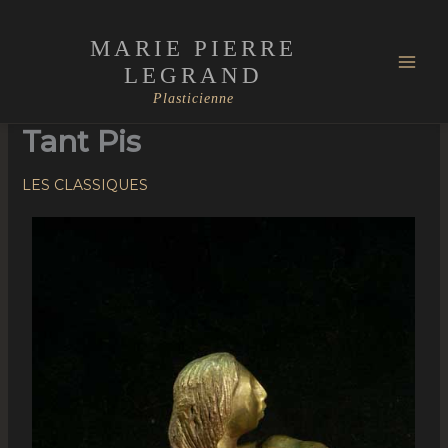
Aller
Mai
au
MARIE PIERRE
Men
contenu
LEGRAND
Plasticienne
Tant Pis
LES CLASSIQUES