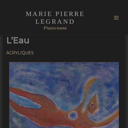
Aller
Mai
au
MARIE PIERRE
Men
contenu
LEGRAND
Plasticienne
L’Eau
ACRYLIQUES